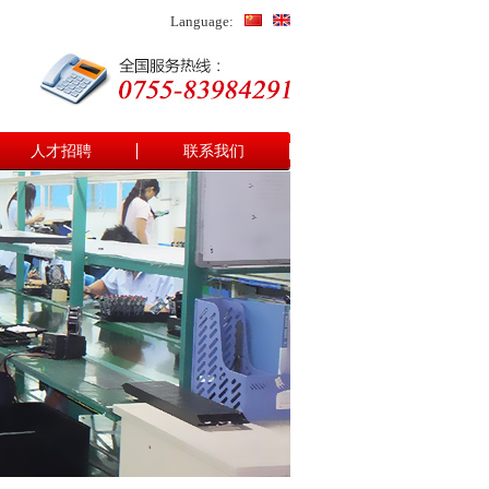
Language:
人才招聘
联系我们