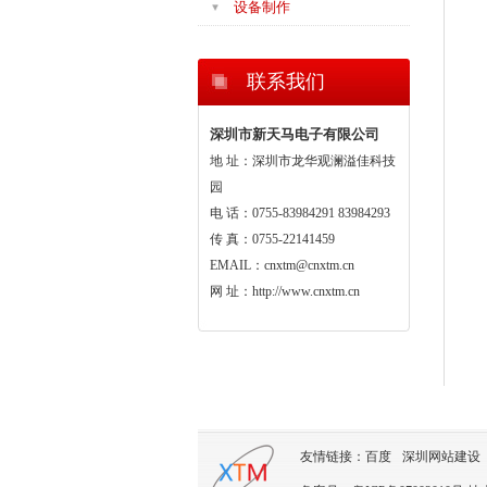
设备制作
联系我们
深圳市新天马电子有限公司
地 址：深圳市龙华观澜溢佳科技
园
电 话：0755-83984291 83984293
传 真：0755-22141459
EMAIL：cnxtm@cnxtm.cn
网 址：http://www.cnxtm.cn
友情链接：
百度
深圳网站建设