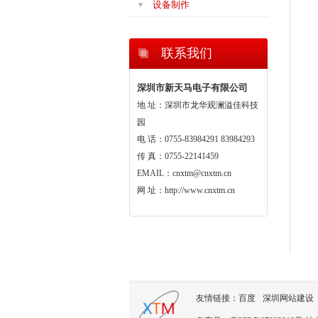
设备制作
联系我们
深圳市新天马电子有限公司
地 址：深圳市龙华观澜溢佳科技
园
电 话：0755-83984291 83984293
传 真：0755-22141459
EMAIL：cnxtm@cnxtm.cn
网 址：http://www.cnxtm.cn
友情链接：
百度
深圳网站建设