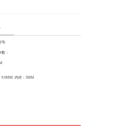
纤
号:
参数：
1M
9.0MM 内径：3MM