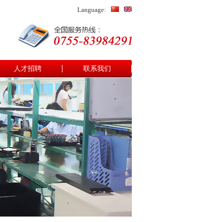
Language:
人才招聘
联系我们