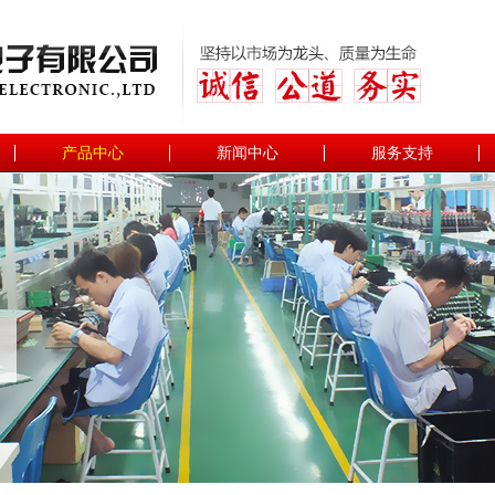
产品中心
新闻中心
服务支持