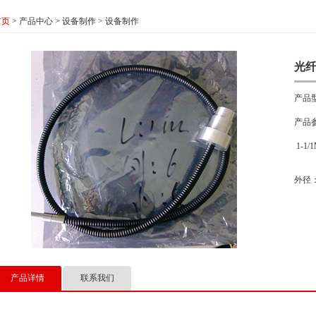
首页
>
产品中心
>
设备制作
>
设备制作
光
产品型
产品
1-1/
外径：
产品详情
联系我们